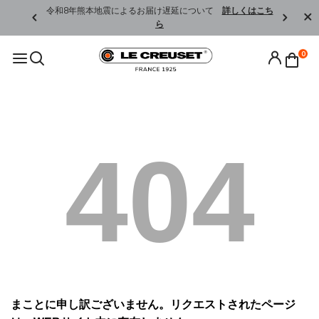
くはこちら
令和8年熊本地震によるお届け遅延について
詳しくはこち
ら
0
404
まことに申し訳ございません。リクエストされたページ