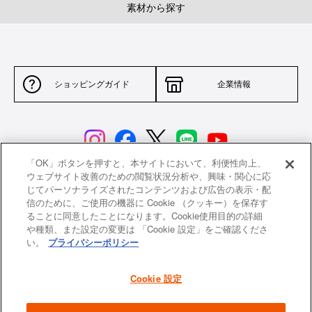
素材から探す
ショッピングガイド
企業情報
「OK」ボタンを押すと、本サイトにおいて、利便性向上、
ウェブサイト改善のための閲覧状況分析や、興味・関心に応
じてパーソナライズされたコンテンツおよび広告の表示・配
サイトポリシー
特定商取引法に基づく表示
信のために、ご使用の機器に Cookie （クッキー）を保存す
ることに同意したことになります。Cookie使用目的の詳細
並行輸入品について
個人情報保護方針
や種類、また設定の変更は 「Cookie 設定」をご確認くださ
い。
プライバシーポリシー
返品について
希望小売価格一覧
採用情報
ニュース
Cookie 設定
よくあるご質問
お問い合わせ