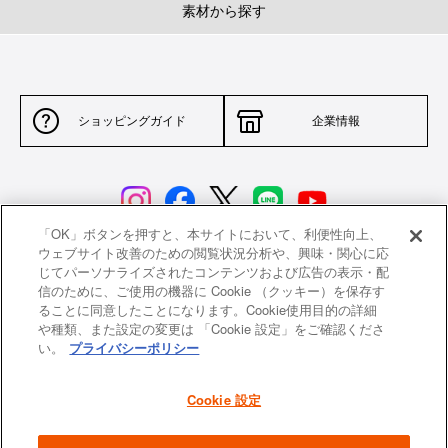
素材から探す
ショッピングガイド
企業情報
「OK」ボタンを押すと、本サイトにおいて、利便性向上、
ウェブサイト改善のための閲覧状況分析や、興味・関心に応
じてパーソナライズされたコンテンツおよび広告の表示・配
サイトポリシー
特定商取引法に基づく表示
信のために、ご使用の機器に Cookie （クッキー）を保存す
ることに同意したことになります。Cookie使用目的の詳細
並行輸入品について
個人情報保護方針
や種類、また設定の変更は 「Cookie 設定」をご確認くださ
い。
プライバシーポリシー
返品について
希望小売価格一覧
採用情報
ニュース
Cookie 設定
よくあるご質問
お問い合わせ