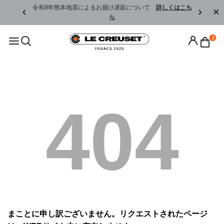
くはこちら
令和8年熊本地震によるお届け遅延について
詳しくはこち
ら
0
404
まことに申し訳ございません。リクエストされたページ