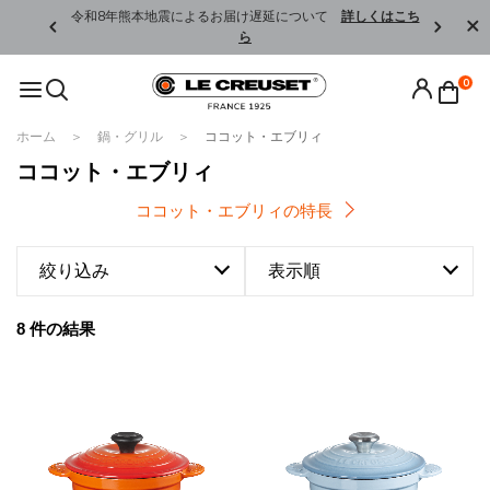
くはこちら
令和8年熊本地震によるお届け遅延について
詳しくはこち
ら
0
ホーム
鍋・グリル
ココット・エブリィ
ココット・エブリィ
ココット・エブリィの特長
絞り込み
表示順
8 件の結果