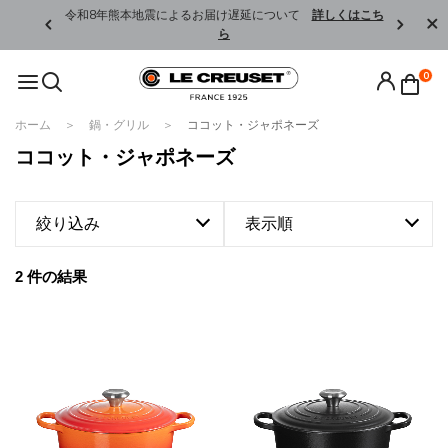
くはこちら
令和8年熊本地震によるお届け遅延について
詳しくはこち
ら
0
ホーム
鍋・グリル
ココット・ジャポネーズ
ココット・ジャポネーズ
絞り込み
表示順
2 件の結果