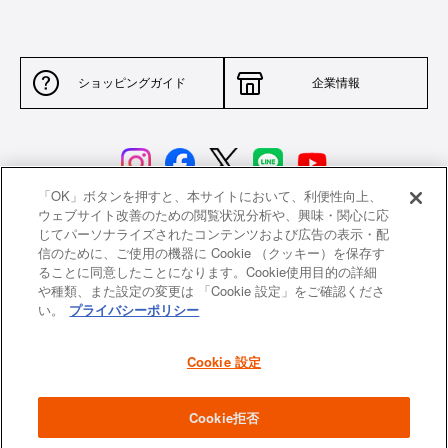
ショッピングガイド
企業情報
「OK」ボタンを押すと、本サイトにおいて、利便性向上、
ウェブサイト改善のための閲覧状況分析や、興味・関心に応
じてパーソナライズされたコンテンツおよび広告の表示・配
サイトポリシー
特定商取引法に基づく表示
信のために、ご使用の機器に Cookie （クッキー）を保存す
ることに同意したことになります。Cookie使用目的の詳細
並行輸入品について
個人情報保護方針
や種類、また設定の変更は 「Cookie 設定」をご確認くださ
い。
プライバシーポリシー
返品について
希望小売価格一覧
採用情報
ニュース
Cookie 設定
よくあるご質問
お問い合わせ
Cookie拒否