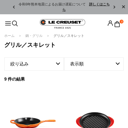
くはこちら
令和8年熊本地震によるお届け遅延について
詳しくはこち
ら
0
ホーム
鍋・グリル
グリル／スキレット
グリル／スキレット
絞り込み
表示順
9 件の結果