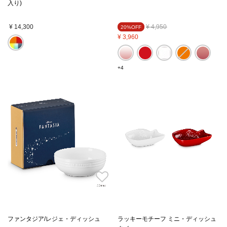
入り)
Price reduced from
to
¥ 14,300
¥ 4,950
20%OFF
¥ 3,960
+4
ファンタジア/レジェ・ディッシュ
ラッキーモチーフ ミニ・ディッシュ