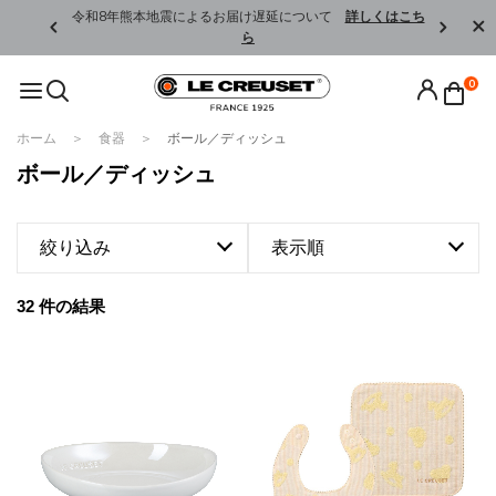
くはこちら
令和8年熊本地震によるお届け遅延について
詳しくはこち
ら
0
ホーム
食器
ボール／ディッシュ
ボール／ディッシュ
絞り込み
表示順
32 件の結果