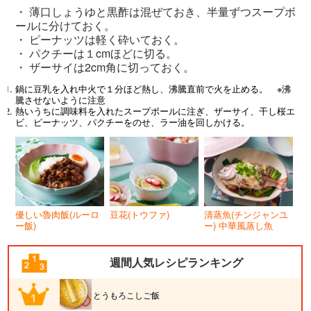
・ 薄口しょうゆと黒酢は混ぜておき、半量ずつスープボ
ールに分けておく。
・ ピーナッツは軽く砕いておく。
・ パクチーは１cmほどに切る。
・ ザーサイは2cm角に切っておく。
鍋に豆乳を入れ中火で１分ほど熱し、沸騰直前で火を止める。 ※沸
騰させないように注意
熱いうちに調味料を入れたスープボールに注ぎ、ザーサイ、干し桜エ
ビ、ピーナッツ、パクチーをのせ、ラー油を回しかける。
優しい魯肉飯(ルーロ
豆花(トウファ)
清蒸魚(チンジャンユ
ー飯)
ー) 中華風蒸し魚
週間人気レシピランキング
とうもろこしご飯