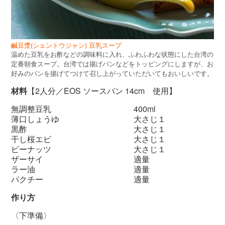
鹹豆漿(シェントウジャン) 豆乳スープ
温めた豆乳をお酢などの調味料に入れ、ふわふわな状態にした台湾の
定番朝食スープ。台湾では揚げパンなどをトッピングにしますが、お
好みのパンを揚げてつけて召し上がっていただいてもおいしいです。
材料
【2人分／EOS ソースパン 14cm 使用】
無調整豆乳 400ml
薄口しょうゆ 大さじ１
黒酢 大さじ１
干し桜エビ 大さじ１
ピーナッツ 大さじ１
ザーサイ 適量
ラー油 適量
パクチー 適量
作り方
〈下準備〉