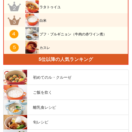
ラタトゥイユ
白米
ブフ・ブルギニョン（牛肉の赤ワイン煮）
カスレ
5位以降の人気ランキング
初めてのル・クルーゼ
ご飯を炊く
離乳食レシピ
旬レシピ