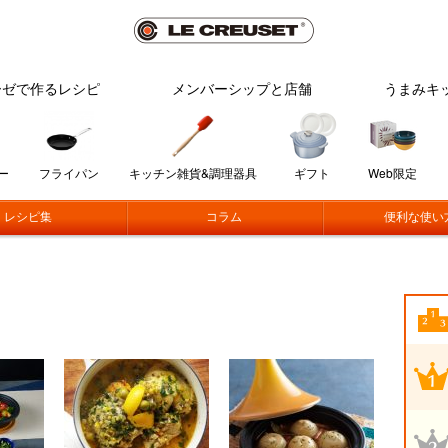
ーゼで作るレシピ
メンバーシップと店舗
うまみキ
ー
フライパン
キッチン雑貨&調理器具
ギフト
Web限定
レシピ集
コラム
便利な使い