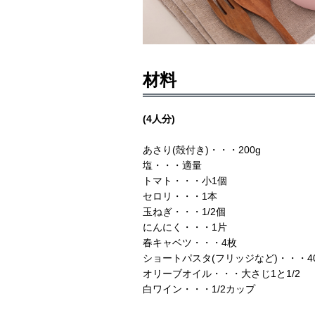
材料
(4人分)
あさり(殻付き)・・・200g
塩・・・適量
トマト・・・小1個
セロリ・・・1本
玉ねぎ・・・1/2個
にんにく・・・1片
春キャベツ・・・4枚
ショートパスタ(フリッジなど)・・・4
オリーブオイル・・・大さじ1と1/2
白ワイン・・・1/2カップ