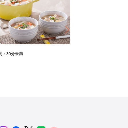
Next
ポルトガルの鶏とお米のス
間：30分未満
調理時間：1時間以上