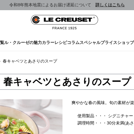
令和8年熊本地震によるお届け遅延について
詳しくはこちら
覧
ル・クルーゼの魅力
カラー
レシピ
コラム
スペシャルプライス
ショップ
＞
春キャベツとあさりのスープ
春キャベツとあさりのスープ
爽やかな春の風味。旬の素材が
使用製品・・・ シグニチャー 
調理時間・・・30分未満(あ