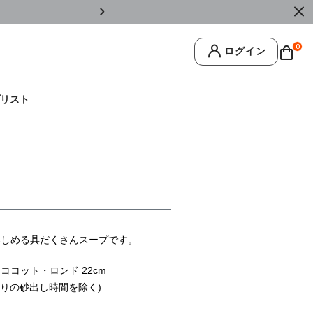
￥11,0
0
ログイン
リスト
楽しめる具だくさんスープです。
ココット・ロンド 22cm
さりの砂出し時間を除く)