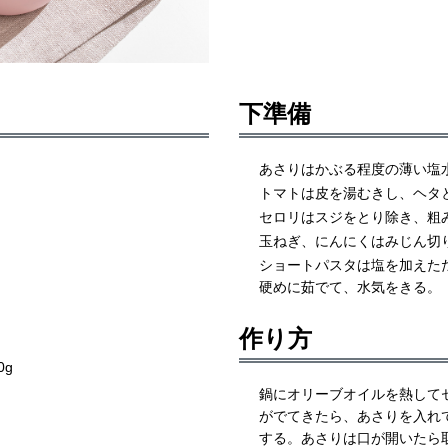
下準備
あさりはかぶる程度の薄い塩
トマトは皮を湯むきし、ヘタと
セロリはスジをとり除き、粗
玉ねぎ、にんにくはみじん切
ショートパスタは塩を加えたた
硬めに茹でて、水気をきる。
作り方
0g
鍋にオリーブオイルを熱して
がでてきたら、あさりを入れ
する。あさりは口が開いたら