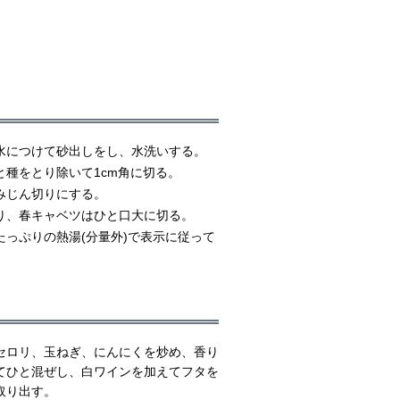
水につけて砂出しをし、水洗いする。
種をとり除いて1cm角に切る。
みじん切りにする。
り、春キャベツはひと口大に切る。
っぷりの熱湯(分量外)で表示に従って
セロリ、玉ねぎ、にんにくを炒め、香り
てひと混ぜし、白ワインを加えてフタを
取り出す。