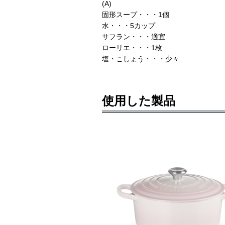
(A)
固形スープ・・・1個
水・・・5カップ
サフラン・・・適宜
ローリエ・・・1枚
塩・こしょう・・・少々
使用した製品