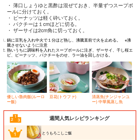
・ 薄口しょうゆと黒酢は混ぜておき、半量ずつスープボ
ールに分けておく。
・ ピーナッツは軽く砕いておく。
・ パクチーは１cmほどに切る。
・ ザーサイは2cm角に切っておく。
鍋に豆乳を入れ中火で１分ほど熱し、沸騰直前で火を止める。 ※沸
騰させないように注意
熱いうちに調味料を入れたスープボールに注ぎ、ザーサイ、干し桜エ
ビ、ピーナッツ、パクチーをのせ、ラー油を回しかける。
優しい魯肉飯(ルーロ
豆花(トウファ)
清蒸魚(チンジャンユ
ー飯)
ー) 中華風蒸し魚
週間人気レシピランキング
とうもろこしご飯