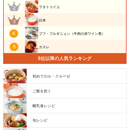
ラタトゥイユ
白米
ブフ・ブルギニョン（牛肉の赤ワイン煮）
カスレ
5位以降の人気ランキング
初めてのル・クルーゼ
ご飯を炊く
離乳食レシピ
旬レシピ