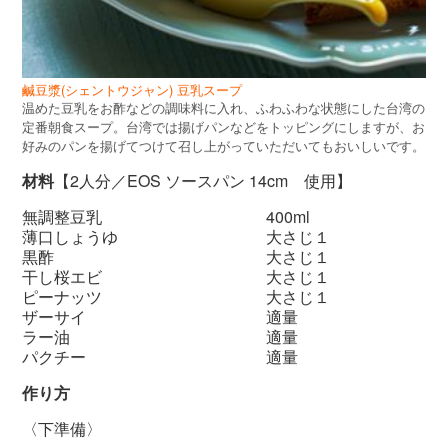
鹹豆漿(シェントウジャン) 豆乳スープ
温めた豆乳をお酢などの調味料に入れ、ふわふわな状態にした台湾の
定番朝食スープ。台湾では揚げパンなどをトッピングにしますが、お
好みのパンを揚げてつけて召し上がっていただいてもおいしいです。
材料
【2人分／EOS ソースパン 14cm 使用】
無調整豆乳 400ml
薄口しょうゆ 大さじ１
黒酢 大さじ１
干し桜エビ 大さじ１
ピーナッツ 大さじ１
ザーサイ 適量
ラー油 適量
パクチー 適量
作り方
〈下準備〉