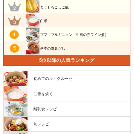
とうもろこしご飯
白米
ブフ・ブルギニョン（牛肉の赤ワイン煮）
基本の野菜だし
5位以降の人気ランキング
初めてのル・クルーゼ
ご飯を炊く
離乳食レシピ
旬レシピ