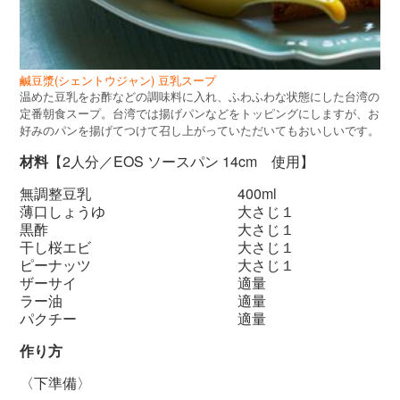
鹹豆漿(シェントウジャン) 豆乳スープ
温めた豆乳をお酢などの調味料に入れ、ふわふわな状態にした台湾の
定番朝食スープ。台湾では揚げパンなどをトッピングにしますが、お
好みのパンを揚げてつけて召し上がっていただいてもおいしいです。
材料
【2人分／EOS ソースパン 14cm 使用】
無調整豆乳 400ml
薄口しょうゆ 大さじ１
黒酢 大さじ１
干し桜エビ 大さじ１
ピーナッツ 大さじ１
ザーサイ 適量
ラー油 適量
パクチー 適量
作り方
〈下準備〉