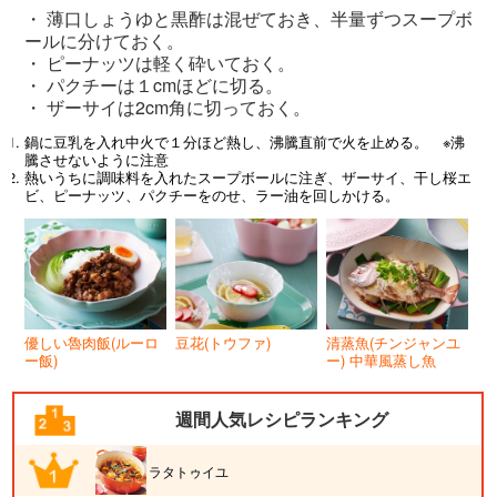
・ 薄口しょうゆと黒酢は混ぜておき、半量ずつスープボ
ールに分けておく。
・ ピーナッツは軽く砕いておく。
・ パクチーは１cmほどに切る。
・ ザーサイは2cm角に切っておく。
鍋に豆乳を入れ中火で１分ほど熱し、沸騰直前で火を止める。 ※沸
騰させないように注意
熱いうちに調味料を入れたスープボールに注ぎ、ザーサイ、干し桜エ
ビ、ピーナッツ、パクチーをのせ、ラー油を回しかける。
優しい魯肉飯(ルーロ
豆花(トウファ)
清蒸魚(チンジャンユ
ー飯)
ー) 中華風蒸し魚
週間人気レシピランキング
ラタトゥイユ