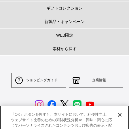
ギフトコレクション
新製品・キャンペーン
WEB限定
素材から探す
ショッピングガイド
企業情報
「OK」ボタンを押すと、本サイトにおいて、利便性向上、
ウェブサイト改善のための閲覧状況分析や、興味・関心に応
じてパーソナライズされたコンテンツおよび広告の表示・配
サイトポリシー
特定商取引法に基づく表示