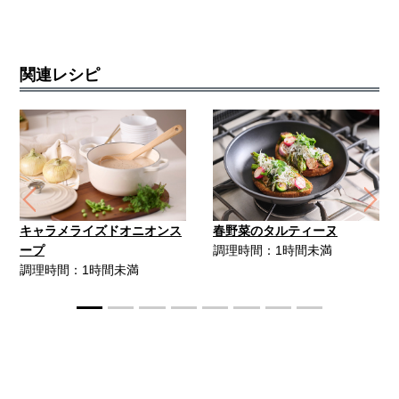
関連レシピ
Previous
Ne
キャラメライズドオニオンス
春野菜のタルティーヌ
ープ
調理時間：1時間未満
調理時間：1時間未満