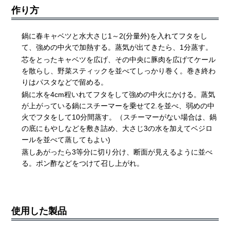
作り方
鍋に春キャベツと水大さじ1～2(分量外)を入れてフタをし
て、強めの中火で加熱する。蒸気が出てきたら、1分蒸す。
芯をとったキャベツを広げ、その中央に豚肉を広げてケール
を散らし、野菜スティックを並べてしっかり巻く。巻き終わ
りはパスタなどで留める。
鍋に水を4cm程いれてフタをして強めの中火にかける。蒸気
が上がっている鍋にスチーマーを乗せて2.を並べ、弱めの中
火でフタをして10分間蒸す。（スチーマーがない場合は、鍋
の底にもやしなどを敷き詰め、大さじ3の水を加えてベジロ
ールを並べて蒸してもよい)
蒸しあがったら3等分に切り分け、断面が見えるように並べ
る。ポン酢などをつけて召し上がれ。
使用した製品