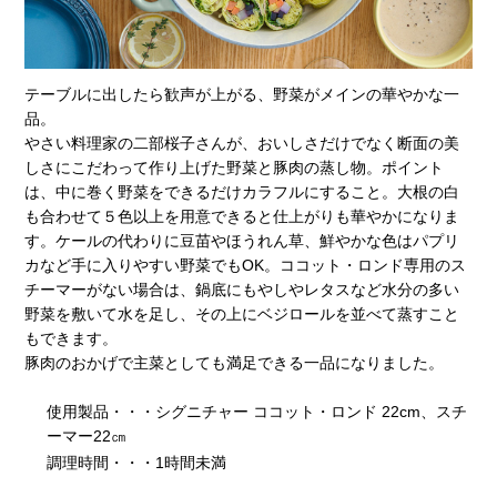
テーブルに出したら歓声が上がる、野菜がメインの華やかな一
品。
やさい料理家の二部桜子さんが、おいしさだけでなく断面の美
しさにこだわって作り上げた野菜と豚肉の蒸し物。ポイント
は、中に巻く野菜をできるだけカラフルにすること。大根の白
も合わせて５色以上を用意できると仕上がりも華やかになりま
す。ケールの代わりに豆苗やほうれん草、鮮やかな色はパプリ
カなど手に入りやすい野菜でもOK。ココット・ロンド専用のス
チーマーがない場合は、鍋底にもやしやレタスなど水分の多い
野菜を敷いて水を足し、その上にベジロールを並べて蒸すこと
もできます。
豚肉のおかげで主菜としても満足できる一品になりました。
使用製品・・・シグニチャー ココット・ロンド 22cm、スチ
ーマー22㎝
調理時間・・・1時間未満