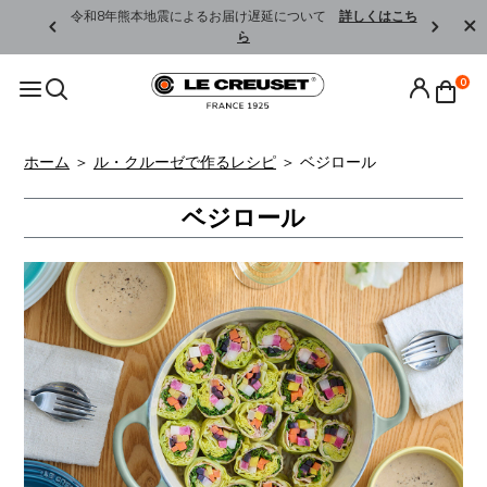
くはこちら
令和8年熊本地震によるお届け遅延について
詳しくはこち
ら
0
ホーム
＞
ル・クルーゼで作るレシピ
＞
ベジロール
ベジロール