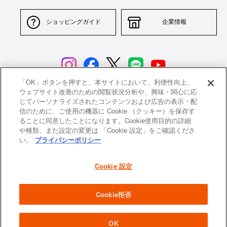
ショッピングガイド
企業情報
「OK」ボタンを押すと、本サイトにおいて、利便性向上、
ウェブサイト改善のための閲覧状況分析や、興味・関心に応
じてパーソナライズされたコンテンツおよび広告の表示・配
サイトポリシー
特定商取引法に基づく表示
信のために、ご使用の機器に Cookie （クッキー）を保存す
ることに同意したことになります。Cookie使用目的の詳細
並行輸入品について
個人情報保護方針
や種類、また設定の変更は 「Cookie 設定」をご確認くださ
い。
プライバシーポリシー
返品について
希望小売価格一覧
採用情報
ニュース
Cookie 設定
よくあるご質問
お問い合わせ
Cookie拒否
All images and contents are © Le Creuset Japon KK. All rights reserved.
OK