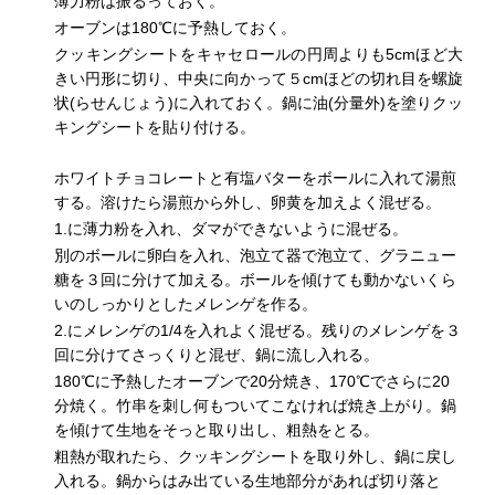
薄力粉は振るっておく。
オーブンは180℃に予熱しておく。
クッキングシートをキャセロールの円周よりも5cmほど大
きい円形に切り、中央に向かって５cmほどの切れ目を螺旋
状(らせんじょう)に入れておく。鍋に油(分量外)を塗りクッ
キングシートを貼り付ける。
ホワイトチョコレートと有塩バターをボールに入れて湯煎
する。溶けたら湯煎から外し、卵黄を加えよく混ぜる。
1.に薄力粉を入れ、ダマができないように混ぜる。
別のボールに卵白を入れ、泡立て器で泡立て、グラニュー
糖を３回に分けて加える。ボールを傾けても動かないくら
いのしっかりとしたメレンゲを作る。
2.にメレンゲの1/4を入れよく混ぜる。残りのメレンゲを３
回に分けてさっくりと混ぜ、鍋に流し入れる。
180℃に予熱したオーブンで20分焼き、170℃でさらに20
分焼く。竹串を刺し何もついてこなければ焼き上がり。鍋
を傾けて生地をそっと取り出し、粗熱をとる。
粗熱が取れたら、クッキングシートを取り外し、鍋に戻し
入れる。鍋からはみ出ている生地部分があれば切り落と