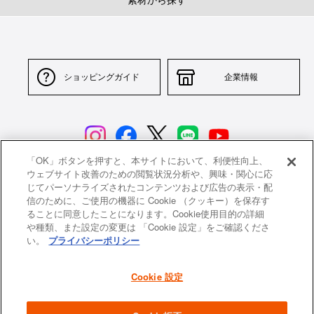
素材から探す
ショッピングガイド
企業情報
「OK」ボタンを押すと、本サイトにおいて、利便性向上、
ウェブサイト改善のための閲覧状況分析や、興味・関心に応
じてパーソナライズされたコンテンツおよび広告の表示・配
サイトポリシー
特定商取引法に基づく表示
信のために、ご使用の機器に Cookie （クッキー）を保存す
ることに同意したことになります。Cookie使用目的の詳細
並行輸入品について
個人情報保護方針
や種類、また設定の変更は 「Cookie 設定」をご確認くださ
い。
プライバシーポリシー
返品について
希望小売価格一覧
採用情報
ニュース
Cookie 設定
よくあるご質問
お問い合わせ