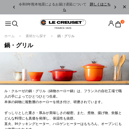
くはこちら
令和8年熊本地震によるお届け遅延について
詳しくはこち
ら
0
ホーム
素材から探す
鍋・グリル
鍋・グリル
ル・クルーゼの鍋・グリル（鋳物ホーロー鍋）は、フランスの自社工場で職
人の手によってひとつひとつ生産。
本体の鋳物に複数層のホーローを焼き付け、研磨されています。
ずっしりとした重さ・厚みが美味しさの秘密。また、煮物、揚げ物、炊飯と
どんな料理にも真価を発揮し、保温性も抜群。
直火、IHクッキングヒーター、ハロゲンヒーターはもちろん、オーブンにも