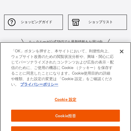
ショッピングガイド
ショップリスト
ル・クルーゼ公式SNSでも最新情報をお届け中
「OK」ボタンを押すと、本サイトにおいて、利便性向上、
ウェブサイト改善のための閲覧状況分析や、興味・関心に応
じてパーソナライズされたコンテンツおよび広告の表示・配
信のために、ご使用の機器に Cookie （クッキー）を保存す
ることに同意したことになります。Cookie使用目的の詳細
や種類、また設定の変更は 「Cookie 設定」をご確認くださ
お問い合わせ
サイトポリシー
い。
プライバシーポリシー
特定商取引法に基づく表示
並行輸入品について
Cookie 設定
個人情報保護方針
返品について
企業情報
Cookie拒否
All images and contents are © Le Creuset Japon KK. All rights reserved.