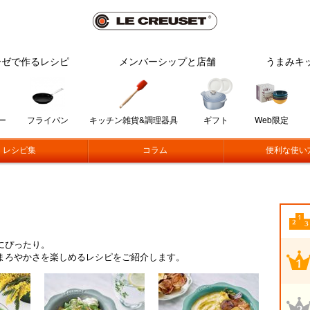
ーゼで作るレシピ
メンバーシップと店舗
うまみキ
ー
フライパン
キッチン雑貨&調理器具
ギフト
Web限定
レシピ集
コラム
便利な使い
にぴったり。
まろやかさを楽しめるレシピをご紹介します。