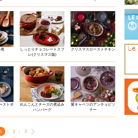
ル煮
しっとりチョコレートスフ
クリスマスローストチキン
レ(クリスマス版)
ーストポ
れんこんとチーズの煮込み
紫キャベツのアンチョビソ
ハンバーグ
テー
1
|
2
|
3