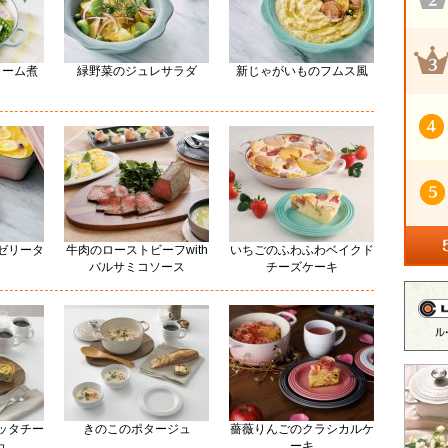
リーム煮
緑野菜のジュレサラダ
新じゃがいものフムス風
ゼリータ
牛肉のローストビーフwith
いちごのふわふわベイクド
バルサミコソース
チーズケーキ
ッタチー
きのこのポタージュ
薔薇りんごのクラシカルケ
ュ
ーキ