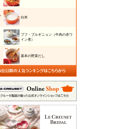
白米
ブフ・ブルギニョン（牛肉の赤ワ
イン煮）
基本の野菜だし