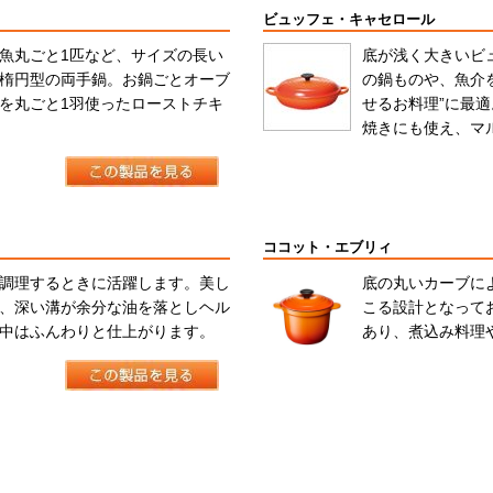
ビュッフェ・キャセロール
魚丸ごと1匹など、サイズの長い
底が浅く大きいビ
楕円型の両手鍋。お鍋ごとオーブ
の鍋ものや、魚介
を丸ごと1羽使ったローストチキ
せるお料理”に最
焼きにも使え、マ
ココット・エブリィ
調理するときに活躍します。美し
底の丸いカーブに
、深い溝が余分な油を落としヘル
こる設計となって
中はふんわりと仕上がります。
あり、煮込み料理