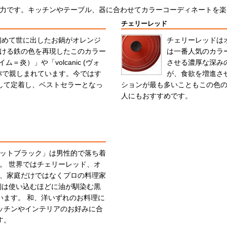
力です。キッチンやテーブル、器に合わせてカラーコーディネートを楽
チェリーレッド
が初めて世に出したお鍋がオレンジ
チェリーレッドは
ける鉄の色を再現したこのカラー
は一番人気のカラ
ム＝炎）」や「volcanic (ヴォ
させる濃厚な深み
称で親しまれています。今ではす
が、食欲を増進さ
して定着し、ベストセラーとなっ
ションが最も多いこともこの色
人にもおすすめです。
ットブラック」は男性的で落ち着
。 世界ではチェリーレッド、オ
、家庭だけではなくプロの料理家
側は使い込むほどに油が馴染む黒
います。 和、洋いずれのお料理に
ッチンやインテリアのお好みに合
す。