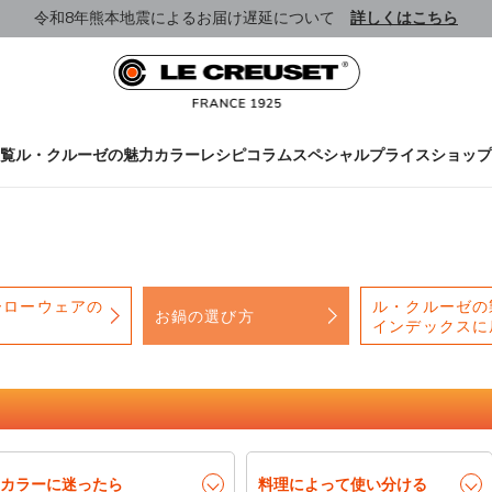
令和8年熊本地震によるお届け遅延について
詳しくはこちら
覧
ル・クルーゼの魅力
カラー
レシピ
コラム
スペシャルプライス
ショップ
ーローウェアの
ル・クルーゼの
お鍋の選び方
インデックスに
カラーに迷ったら
料理によって使い分ける