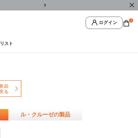
￥11,0
0
ログイン
リスト
製品
戻る
ル・クルーゼの製品