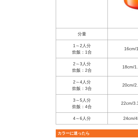
分量
1～2人分
16cm/
炊飯：1合
2～3人分
18cm/1
炊飯：2合
2～4人分
20cm/2
炊飯：3合
3～5人分
22cm/3.
炊飯：4合
4～6人分
24cm/4
カラーに迷ったら