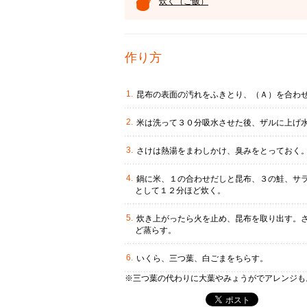
炊く（ご飯）
作り方
昆布の表面の汚れをふきとり、（Ａ）を合わ
米は洗って３０分吸水させた後、ザルに上げ
さけは熱湯をまわしかけ、臭みをとっておく。
鍋に米、１の合わせだしと昆布、３の鮭、サ
として１２分ほど炊く。
炊き上がったら火を止め、昆布を取り出す。
ど蒸らす。
いくら、三つ葉、白ごまをちらす。
※三つ葉の代わりに大葉やみょうがでアレンジも