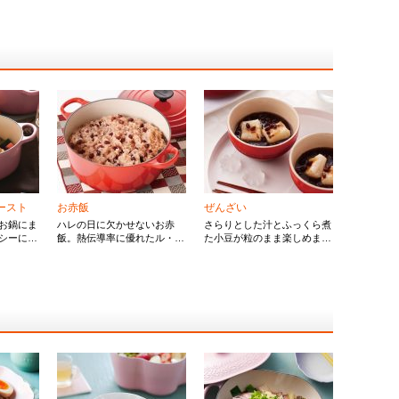
ースト
お赤飯
ぜんざい
お鍋にま
ハレの日に欠かせないお赤
さらりとした汁とふっくら煮
シーに仕
飯。熱伝導率に優れたル・ク
た小豆が粒のまま楽しめま
ィーにも
ルーゼで炊くことで、もっち
す。小豆の甘さがこんがり焼
ーです。
り・ふっくら仕上がります。
いたお餅によく合います。