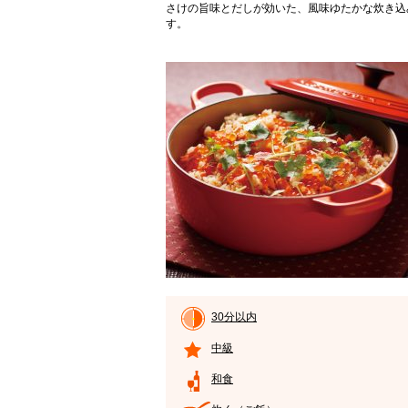
さけの旨味とだしが効いた、風味ゆたかな炊き込
す。
30分以内
中級
和食