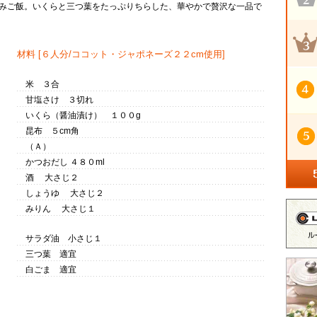
みご飯。いくらと三つ葉をたっぷりちらした、華やかで贅沢な一品で
材料
[６人分/ココット・ジャポネーズ２２cm使用]
米 ３合
甘塩さけ ３切れ
いくら（醤油漬け） １００g
昆布 ５cm角
（Ａ）
かつおだし ４８０ml
酒 大さじ２
しょうゆ 大さじ２
みりん 大さじ１
サラダ油 小さじ１
三つ葉 適宜
白ごま 適宜