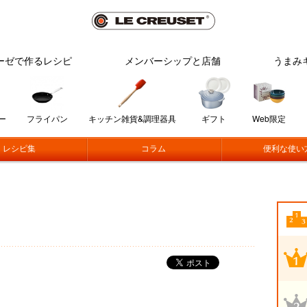
ーゼで作るレシピ
メンバーシップと店舗
うまみ
ー
フライパン
キッチン雑貨&調理器具
ギフト
Web限定
レシピ集
コラム
便利な使い