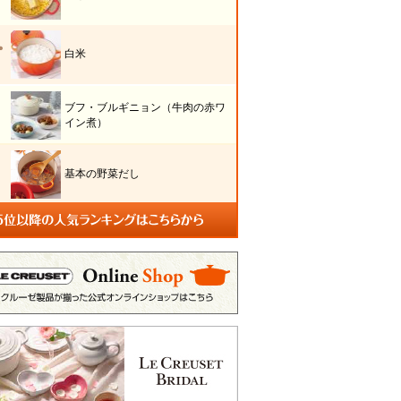
白米
ブフ・ブルギニョン（牛肉の赤ワ
イン煮）
基本の野菜だし