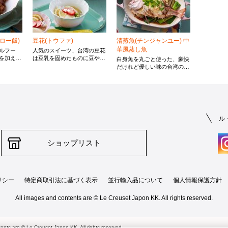
ロー飯)
豆花(トウファ)
清蒸魚(チンジャンユー) 中
華風蒸し魚
ルフー
人気のスイーツ、台湾の豆花
を加えて
は豆乳を固めたものに豆や白
白身魚を丸ごと使った、豪快
よりうま
玉団子、タピオカなどをのせ
だけれど優しい味の台湾の家
しめま
てシロップをかけたもので
庭料理です。今回は鯛を使用
とで味に
す。今回は春らしく、いちご
していますが、魚は旬のもの
ご飯が進
を練り込んだ白玉と生のいち
に変えても良いですし、小さ
ごをトッピングし、ジャスミ
めの魚2匹でも作れます。
ン茶のシロップで色と香りを
楽しめるようアレンジしまし
ル
た。
ショップリスト
リシー
特定商取引法に基づく表示
並行輸入品について
個人情報保護方針
All images and contents are © Le Creuset Japon KK. All rights reserved.
ents are © Le Creuset Japon KK. All rights reserved.