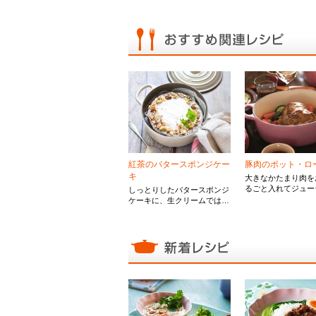
紅茶のバタースポンジケー
豚肉のポット・ロ
キ
大きなかたまり肉を
るごと入れてジュー
しっとりしたバタースポンジ
上げます。 パーテ
ケーキに、生クリームではな
ぴったりのメニュ
く、イタリアンメレンゲと、
ナッツ、アールグレイでデコ
レーションしたケーキです。
お鍋の美しいグラデーション
が素敵なティータイムをより
贅沢に演出します。