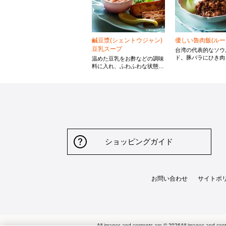
鹹豆漿(シェントウジャン)
優しい魯肉飯(ルー
豆乳スープ
台湾の代表的なソウ
ド。豚バラにひき肉
温めた豆乳をお酢などの調味
アレンジすることで
料に入れ、ふわふわな状態に
みが増し、食感も楽
した台湾の定番朝食スープ。
す。氷砂糖を使うこ
台湾では揚げパンなどをトッ
深みとコクが広がり
ピングにしますが、お好みの
む味付けです。
パンを揚げてつけて召し上が
っていただいてもおいしいで
す。
ショッピングガイド
お問い合わせ
サイトポ
All images and contents are © 2026All images and cont