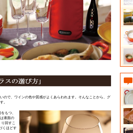
いので、ワインの色や質感がよくあらわれます。そんなことから、グ
す。
)をもつ、
は液面の
くり回すこ
づくほどす