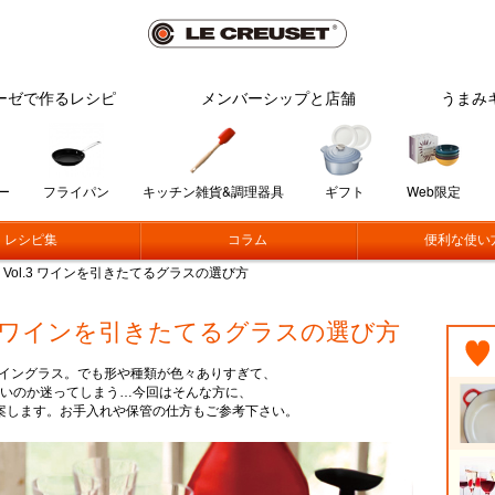
ーゼで作るレシピ
メンバーシップと店舗
うまみ
ー
フライパン
キッチン雑貨&調理器具
ギフト
Web限定
レシピ集
コラム
便利な使い
Vol.3 ワインを引きたてるグラスの選び方
.3 ワインを引きたてるグラスの選び方
ワイングラス。でも形や種類が色々ありすぎて、
いのか迷ってしまう…今回はそんな方に、
案します。お手入れや保管の仕方もご参考下さい。