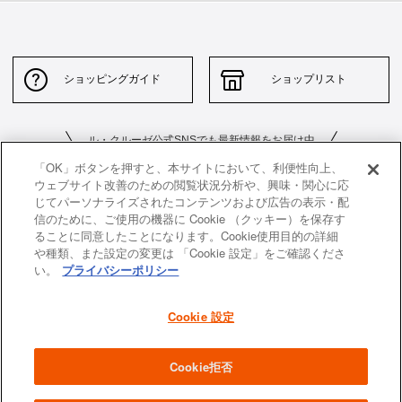
ショッピングガイド
ショップリスト
ル・クルーゼ公式SNSでも最新情報をお届け中
「OK」ボタンを押すと、本サイトにおいて、利便性向上、
ウェブサイト改善のための閲覧状況分析や、興味・関心に応
じてパーソナライズされたコンテンツおよび広告の表示・配
信のために、ご使用の機器に Cookie （クッキー）を保存す
ることに同意したことになります。Cookie使用目的の詳細
や種類、また設定の変更は 「Cookie 設定」をご確認くださ
お問い合わせ
サイトポリシー
い。
プライバシーポリシー
特定商取引法に基づく表示
並行輸入品について
Cookie 設定
個人情報保護方針
返品について
企業情報
Cookie拒否