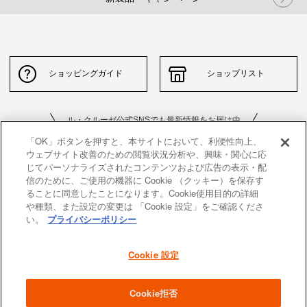
ショッピングガイド
ショップリスト
ル・クルーゼ公式SNSでも最新情報をお届け中
「OK」ボタンを押すと、本サイトにおいて、利便性向上、
ウェブサイト改善のための閲覧状況分析や、興味・関心に応
じてパーソナライズされたコンテンツおよび広告の表示・配
信のために、ご使用の機器に Cookie （クッキー）を保存す
ることに同意したことになります。Cookie使用目的の詳細
や種類、また設定の変更は 「Cookie 設定」をご確認くださ
お問い合わせ
サイトポリシー
い。
プライバシーポリシー
特定商取引法に基づく表示
並行輸入品について
Cookie 設定
個人情報保護方針
返品について
企業情報
Cookie拒否