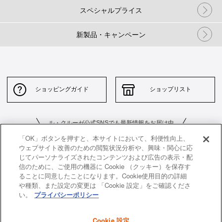
スペシャルプライス
新製品・キャンペーン
ショッピングガイド
ショップリスト
ル・クルーゼ公式SNSでも最新情報をお届け中
「OK」ボタンを押すと、本サイトにおいて、利便性向上、
ウェブサイト改善のための閲覧状況分析や、興味・関心に応
じてパーソナライズされたコンテンツおよび広告の表示・配
信のために、ご使用の機器に Cookie （クッキー）を保存す
ることに同意したことになります。Cookie使用目的の詳細
や種類、また設定の変更は 「Cookie 設定」をご確認くださ
お問い合わせ
サイトポリシー
い。
プライバシーポリシー
特定商取引法に基づく表示
並行輸入品について
Cookie 設定