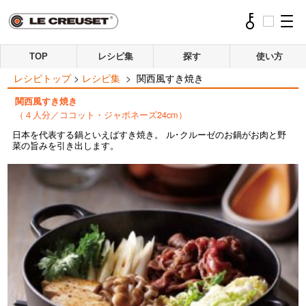
TOP
レシピ集
探す
使い方
レシピトップ
>
レシピ集
>
関西風すき焼き
関西風すき焼き
（４人分／ココット・ジャポネーズ24cm）
日本を代表する鍋といえばすき焼き。 ル･クルーゼのお鍋がお肉と野
菜の旨みを引き出します。