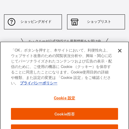
ショッピングガイド
ショップリスト
ル・クルーゼ公式SNSでも最新情報をお届け中
「OK」ボタンを押すと、本サイトにおいて、利便性向上、
ウェブサイト改善のための閲覧状況分析や、興味・関心に応
じてパーソナライズされたコンテンツおよび広告の表示・配
信のために、ご使用の機器に Cookie （クッキー）を保存す
ることに同意したことになります。Cookie使用目的の詳細
や種類、また設定の変更は 「Cookie 設定」をご確認くださ
お問い合わせ
サイトポリシー
い。
プライバシーポリシー
特定商取引法に基づく表示
並行輸入品について
Cookie 設定
個人情報保護方針
返品について
企業情報
Cookie拒否
All images and contents are © Le Creuset Japon KK. All rights reserved.