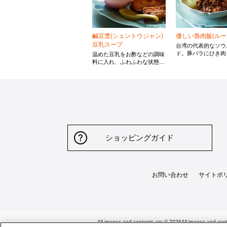
鹹豆漿(シェントウジャン)
優しい魯肉飯(ルー
豆乳スープ
台湾の代表的なソウ
ド。豚バラにひき肉
温めた豆乳をお酢などの調味
アレンジすることで
料に入れ、ふわふわな状態に
みが増し、食感も楽
した台湾の定番朝食スープ。
す。氷砂糖を使うこ
台湾では揚げパンなどをトッ
深みとコクが広がり
ピングにしますが、お好みの
む味付けです。
パンを揚げてつけて召し上が
っていただいてもおいしいで
す。
ショッピングガイド
お問い合わせ
サイトポ
All images and contents are © 2026All images and cont