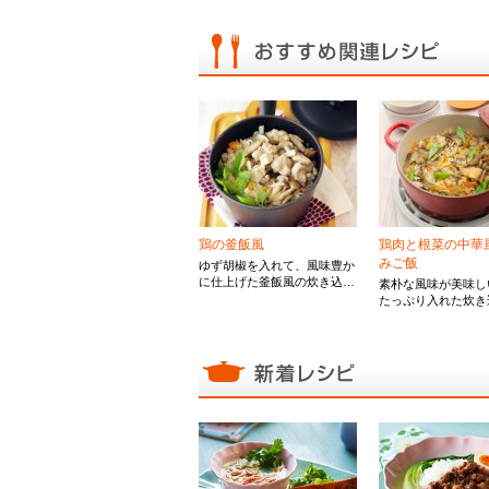
鶏の釜飯風
鶏肉と根菜の中華
みご飯
ゆず胡椒を入れて、風味豊か
に仕上げた釜飯風の炊き込み
素朴な風味が美味し
ご飯です。 ウィンザーポッ
たっぷり入れた炊き
トごと食卓へどうぞ。
飯。こんぶだしと鶏
素材の豊かな味わい
します。