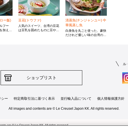
ロー飯)
豆花(トウファ)
清蒸魚(チンジャンユー) 中
華風蒸し魚
ルフー
人気のスイーツ、台湾の豆花
を加えて
は豆乳を固めたものに豆や白
白身魚を丸ごと使った、豪快
よりうま
玉団子、タピオカなどをのせ
だけれど優しい味の台湾の家
しめま
てシロップをかけたもので
庭料理です。今回は鯛を使用
とで味に
す。今回は春らしく、いちご
していますが、魚は旬のもの
ご飯が進
を練り込んだ白玉と生のいち
に変えても良いですし、小さ
ごをトッピングし、ジャスミ
めの魚2匹でも作れます。
ン茶のシロップで色と香りを
楽しめるようアレンジしまし
ル
た。
ショップリスト
リシー
特定商取引法に基づく表示
並行輸入品について
個人情報保護方針
All images and contents are © Le Creuset Japon KK. All rights reserved.
ents are © Le Creuset Japon KK. All rights reserved.