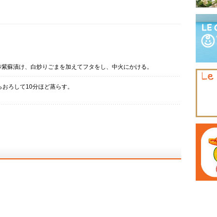
赤紫蘇漬け、白炒りごまを加えてフタをし、中火にかける。
らおろして10分ほど蒸らす。
。