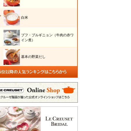
白米
ブフ・ブルギニョン（牛肉の赤ワ
イン煮）
基本の野菜だし