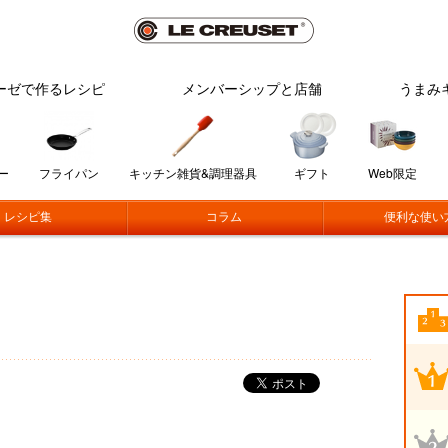
ーゼで作るレシピ
メンバーシップと店舗
うまみ
ー
フライパン
キッチン雑貨&調理器具
ギフト
Web限定
レシピ集
コラム
便利な使い