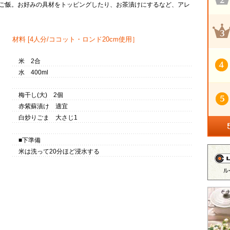
ご飯。お好みの具材をトッピングしたり、お茶漬けにするなど、アレ
材料
[4人分/ココット・ロンド20cm使用］
米 2合
水 400ml
梅干し(大) 2個
赤紫蘇漬け 適宜
白炒りごま 大さじ1
■下準備
米は洗って20分ほど浸水する