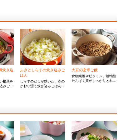
風炊き込
ふきとしらすの炊き込みご
大豆の玄米ご飯
はん
食物繊維やビタミン、植物性
たんぱく質がしっかりとれる
い根菜を
しらすのだしが効いた、春の
大豆の玄米ご飯のレシピ。塩
込みご
かおり漂う炊き込みごはん。
昆布とオリーブオイルが美味
の旨みが
ふきはかために茹でてシャキ
しさの隠し味です。身体の中
を引き出
ッとした歯触りを楽しみま
からキレイになりましょう！
す。