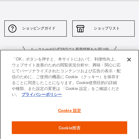
ショッピングガイド
ショップリスト
ル・クルーゼ公式SNSでも最新情報をお届け中
「OK」ボタンを押すと、本サイトにおいて、利便性向上、
ウェブサイト改善のための閲覧状況分析や、興味・関心に応
じてパーソナライズされたコンテンツおよび広告の表示・配
信のために、ご使用の機器に Cookie （クッキー）を保存す
ることに同意したことになります。Cookie使用目的の詳細
や種類、また設定の変更は 「Cookie 設定」をご確認くださ
お問い合わせ
サイトポリシー
い。
プライバシーポリシー
特定商取引法に基づく表示
並行輸入品について
Cookie 設定
個人情報保護方針
返品について
企業情報
Cookie拒否