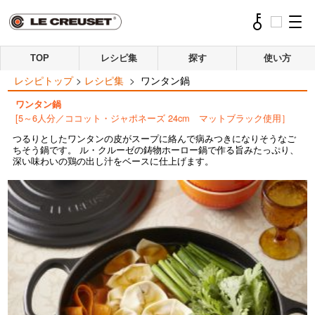
TOP
レシピ集
探す
使い方
レシピトップ
>
レシピ集
>
ワンタン鍋
ワンタン鍋
[5～6人分／ココット・ジャポネーズ 24cm マットブラック使用］
つるりとしたワンタンの皮がスープに絡んで病みつきになりそうなご
ちそう鍋です。 ル・クルーゼの鋳物ホーロー鍋で作る旨みたっぷり、
深い味わいの鶏の出し汁をベースに仕上げます。