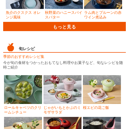
魚介のクスクス オレ
秋野菜のハニースパイ
ラム肉とプルーンの赤
ンジ風味
スバター
ワイン煮込み
もっと見る
旬レシピ
季節のおすすめレシピ集
今が旬の食材をつかったおもてなし料理やお菓子など、旬なレシピを随
時ご紹介
ロールキャベツのクリ
じゃがいもとかぶのミ
桜エビの花ご飯
ームシチュー
モザサラダ