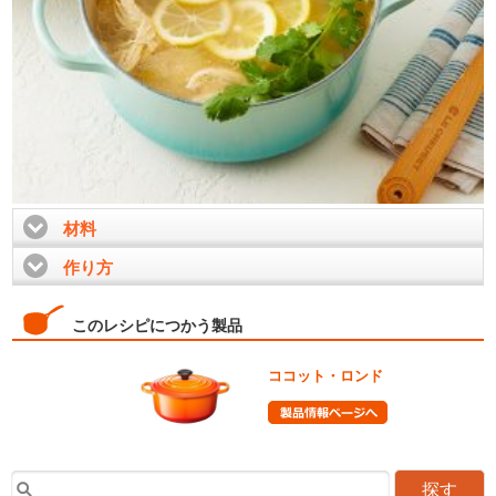
材料
click to expand contents
作り方
click to expand contents
このレシピにつかう製品
ココット・ロンド
探す