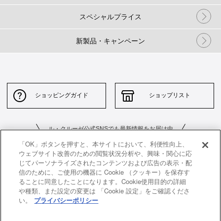
スペシャルプライス
新製品・キャンペーン
ショッピングガイド
ショップリスト
ル・クルーゼ公式SNSでも最新情報をお届け中
「OK」ボタンを押すと、本サイトにおいて、利便性向上、
ウェブサイト改善のための閲覧状況分析や、興味・関心に応
じてパーソナライズされたコンテンツおよび広告の表示・配
信のために、ご使用の機器に Cookie （クッキー）を保存す
ることに同意したことになります。Cookie使用目的の詳細
や種類、また設定の変更は 「Cookie 設定」をご確認くださ
お問い合わせ
サイトポリシー
い。
プライバシーポリシー
特定商取引法に基づく表示
並行輸入品について