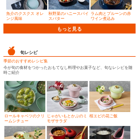
魚介のクスクス オレ
秋野菜のハニースパイ
ラム肉とプルーンの赤
ンジ風味
スバター
ワイン煮込み
もっと見る
旬レシピ
季節のおすすめレシピ集
今が旬の食材をつかったおもてなし料理やお菓子など、旬なレシピを随
時ご紹介
ロールキャベツのクリ
じゃがいもとかぶのミ
桜エビの花ご飯
ームシチュー
モザサラダ