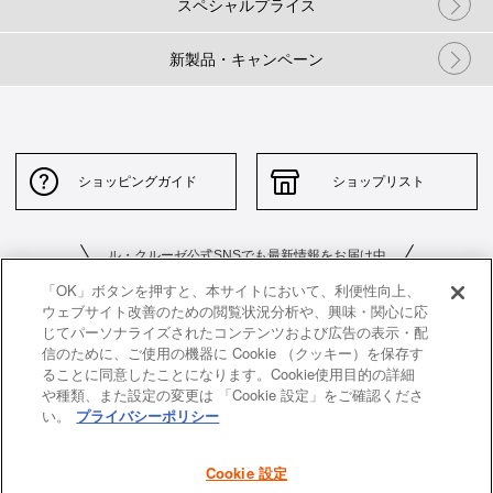
スペシャルプライス
新製品・キャンペーン
ショッピングガイド
ショップリスト
ル・クルーゼ公式SNSでも最新情報をお届け中
「OK」ボタンを押すと、本サイトにおいて、利便性向上、
ウェブサイト改善のための閲覧状況分析や、興味・関心に応
じてパーソナライズされたコンテンツおよび広告の表示・配
信のために、ご使用の機器に Cookie （クッキー）を保存す
ることに同意したことになります。Cookie使用目的の詳細
や種類、また設定の変更は 「Cookie 設定」をご確認くださ
お問い合わせ
サイトポリシー
い。
プライバシーポリシー
特定商取引法に基づく表示
並行輸入品について
Cookie 設定
個人情報保護方針
返品について