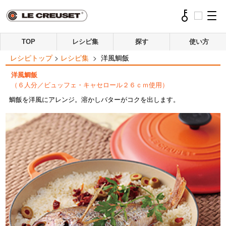
TOP
レシピ集
探す
使い方
レシピトップ
>
レシピ集
>
洋風鯛飯
洋風鯛飯
（６人分／ビュッフェ・キャセロール２６ｃｍ使用）
鯛飯を洋風にアレンジ。溶かしバターがコクを出します。