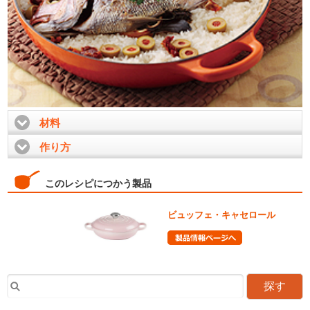
材料
click to expand contents
作り方
click to expand contents
このレシピにつかう製品
ビュッフェ・キャセロール
探す