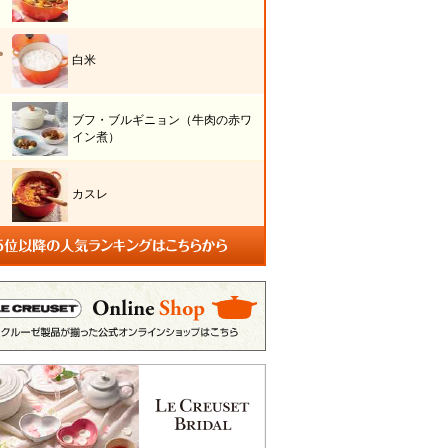
白米
ブフ・ブルギニョン（牛肉の赤ワ
イン煮）
カスレ