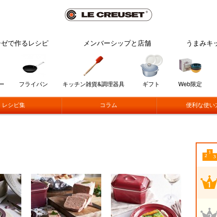
ーゼで作るレシピ
メンバーシップと店舗
うまみキ
ー
フライパン
キッチン雑貨&調理器具
ギフト
Web限定
レシピ集
コラム
便利な使い