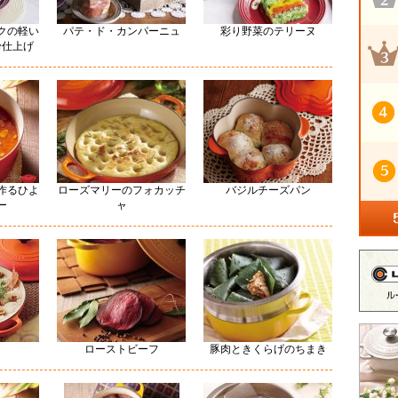
クの軽い
パテ・ド・カンパーニュ
彩り野菜のテリーヌ
粉仕上げ
作るひよ
ローズマリーのフォカッチ
バジルチーズパン
ー
ャ
ローストビーフ
豚肉ときくらげのちまき