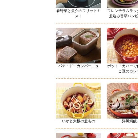
春野菜と魚介のフリットミ
フレンチラムラッ
スト
煮込み香草パン
パテ・ド・カンパーニュ
ポット・カバーで
こ豆のカレ
いかと大根の煮もの
洋風鯛飯