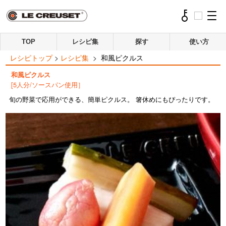
TOP
レシピ集
探す
使い方
レシピトップ
>
レシピ集
>
和風ピクルス
和風ピクルス
[5人分/ソースパン使用］
旬の野菜で応用ができる、簡単ピクルス。 箸休めにもぴったりです。