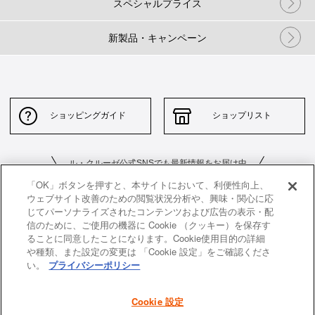
スペシャルプライス
新製品・キャンペーン
ショッピングガイド
ショップリスト
ル・クルーゼ公式SNSでも最新情報をお届け中
「OK」ボタンを押すと、本サイトにおいて、利便性向上、
ウェブサイト改善のための閲覧状況分析や、興味・関心に応
じてパーソナライズされたコンテンツおよび広告の表示・配
信のために、ご使用の機器に Cookie （クッキー）を保存す
ることに同意したことになります。Cookie使用目的の詳細
や種類、また設定の変更は 「Cookie 設定」をご確認くださ
お問い合わせ
サイトポリシー
い。
プライバシーポリシー
特定商取引法に基づく表示
並行輸入品について
Cookie 設定
個人情報保護方針
返品について