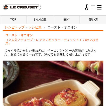
TOP
レシピ集
探す
使い方
レシピトップ
>
レシピ集
>
ロースト・オニオン
ロースト・オニオン
（２人分／ディープ・レクタンギュラー・ディッシュ１７cm２枚使
用）
じっくり焼いた甘い玉ねぎに、ベーコンとバターの旨味がしみ込ん
だ、お酒にも合う一品です。冷めても美味しく召し上がれます。