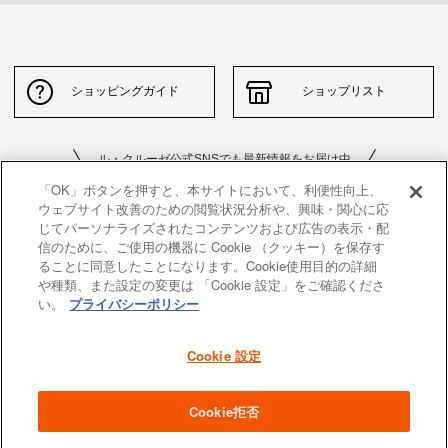
ショッピングガイド
ショップリスト
ル・クルーゼ公式SNSでも最新情報をお届け中
「OK」ボタンを押すと、本サイトにおいて、利便性向上、
ウェブサイト改善のための閲覧状況分析や、興味・関心に応
じてパーソナライズされたコンテンツおよび広告の表示・配
信のために、ご使用の機器に Cookie （クッキー）を保存す
ることに同意したことになります。Cookie使用目的の詳細
や種類、また設定の変更は 「Cookie 設定」をご確認くださ
お問い合わせ
サイトポリシー
い。
プライバシーポリシー
特定商取引法に基づく表示
並行輸入品について
Cookie 設定
個人情報保護方針
返品について
企業情報
Cookie拒否