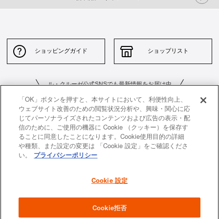
ショッピングガイド
ショップリスト
ル・クルーゼ公式SNSでも最新情報をお届け中
「OK」ボタンを押すと、本サイトにおいて、利便性向上、
ウェブサイト改善のための閲覧状況分析や、興味・関心に応
じてパーソナライズされたコンテンツおよび広告の表示・配
信のために、ご使用の機器に Cookie （クッキー）を保存す
ることに同意したことになります。Cookie使用目的の詳細
や種類、また設定の変更は 「Cookie 設定」をご確認くださ
お問い合わせ
サイトポリシー
い。
プライバシーポリシー
特定商取引法に基づく表示
並行輸入品について
Cookie 設定
個人情報保護方針
返品について
企業情報
Cookie拒否