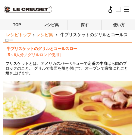
TOP
レシピ集
探す
使い方
レシピトップ
>
レシピ集
>
牛ブリスケットのグリルとコールス
ロー
牛ブリスケットのグリルとコールスロー
[5～6人分／グリルロンド使用］
ブリスケットとは、アメリカのバーベキューで定番の牛肩ばら肉のブ
ロックのこと。 グリルで表面を焼き付けて、オーブンで豪快に丸ごと
焼き上げます。