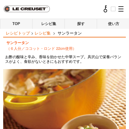
TOP
レシピ集
探す
使い方
レシピトップ
>
レシピ集
>
サンラータン
サンラータン
（６人分／ココット・ロンド 22cm使用）
お酢の酸味と辛み、香味を効かせた中華スープ。具沢山で栄養バラン
スがよく、食欲がないときにもおすすめです。