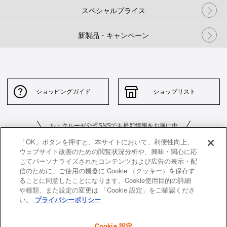
スペシャルプライス
新製品・キャンペーン
ショッピングガイド
ショップリスト
ル・クルーゼ公式SNSでも最新情報をお届け中
「OK」ボタンを押すと、本サイトにおいて、利便性向上、
ウェブサイト改善のための閲覧状況分析や、興味・関心に応
じてパーソナライズされたコンテンツおよび広告の表示・配
信のために、ご使用の機器に Cookie （クッキー）を保存す
ることに同意したことになります。Cookie使用目的の詳細
や種類、また設定の変更は 「Cookie 設定」をご確認くださ
お問い合わせ
サイトポリシー
い。
プライバシーポリシー
特定商取引法に基づく表示
並行輸入品について
Cookie 設定