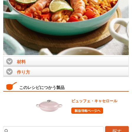
材料
click to expand contents
作り方
click to expand contents
このレシピにつかう製品
ビュッフェ・キャセロール
探す