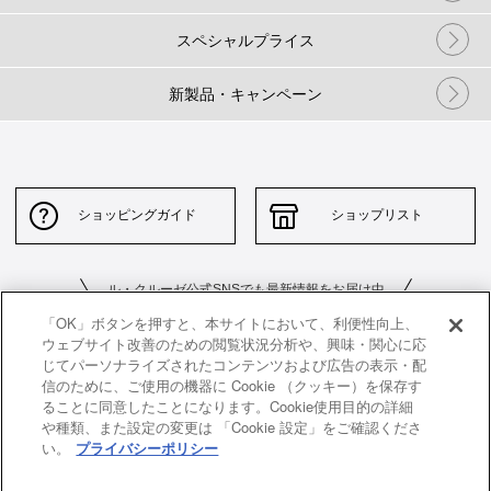
スペシャルプライス
新製品・キャンペーン
ショッピングガイド
ショップリスト
ル・クルーゼ公式SNSでも最新情報をお届け中
「OK」ボタンを押すと、本サイトにおいて、利便性向上、
ウェブサイト改善のための閲覧状況分析や、興味・関心に応
じてパーソナライズされたコンテンツおよび広告の表示・配
信のために、ご使用の機器に Cookie （クッキー）を保存す
ることに同意したことになります。Cookie使用目的の詳細
や種類、また設定の変更は 「Cookie 設定」をご確認くださ
お問い合わせ
サイトポリシー
い。
プライバシーポリシー
特定商取引法に基づく表示
並行輸入品について