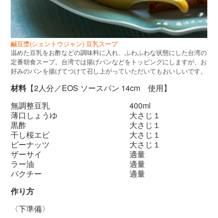
鹹豆漿(シェントウジャン) 豆乳スープ
温めた豆乳をお酢などの調味料に入れ、ふわふわな状態にした台湾の
定番朝食スープ。台湾では揚げパンなどをトッピングにしますが、お
好みのパンを揚げてつけて召し上がっていただいてもおいしいです。
材料
【2人分／EOS ソースパン 14cm 使用】
無調整豆乳 400ml
薄口しょうゆ 大さじ１
黒酢 大さじ１
干し桜エビ 大さじ１
ピーナッツ 大さじ１
ザーサイ 適量
ラー油 適量
パクチー 適量
作り方
〈下準備〉