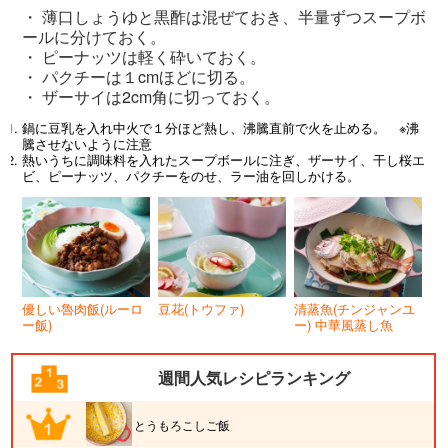
・ 薄口しょうゆと黒酢は混ぜておき、半量ずつスープボ
ールに分けておく。
・ ピーナッツは軽く砕いておく。
・ パクチーは１cmほどに切る。
・ ザーサイは2cm角に切っておく。
鍋に豆乳を入れ中火で１分ほど熱し、沸騰直前で火を止める。 ※沸
騰させないように注意
熱いうちに調味料を入れたスープボールに注ぎ、ザーサイ、干し桜エ
ビ、ピーナッツ、パクチーをのせ、ラー油を回しかける。
優しい魯肉飯(ルーロ
豆花(トウファ)
清蒸魚(チンジャンユ
ー飯)
ー) 中華風蒸し魚
週間人気レシピランキング
とうもろこしご飯