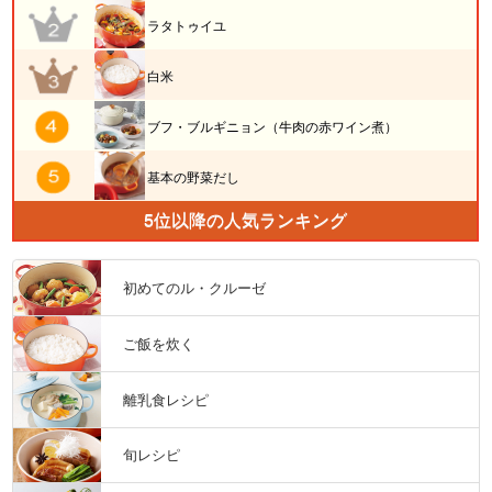
ラタトゥイユ
白米
ブフ・ブルギニョン（牛肉の赤ワイン煮）
基本の野菜だし
5位以降の人気ランキング
初めてのル・クルーゼ
ご飯を炊く
離乳食レシピ
旬レシピ