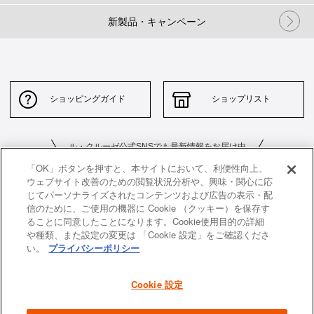
新製品・キャンペーン
ショッピングガイド
ショップリスト
ル・クルーゼ公式SNSでも最新情報をお届け中
「OK」ボタンを押すと、本サイトにおいて、利便性向上、
ウェブサイト改善のための閲覧状況分析や、興味・関心に応
じてパーソナライズされたコンテンツおよび広告の表示・配
信のために、ご使用の機器に Cookie （クッキー）を保存す
ることに同意したことになります。Cookie使用目的の詳細
や種類、また設定の変更は 「Cookie 設定」をご確認くださ
お問い合わせ
サイトポリシー
い。
プライバシーポリシー
特定商取引法に基づく表示
並行輸入品について
Cookie 設定
個人情報保護方針
返品について