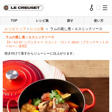
TOP
レシピ集
探す
使い方
レシピトップ
>
レシピ集
>
ラムの蒸し煮～エスニックソース
ラムの蒸し煮～エスニックソース
【3～4人分/ シグニチャー ココット・ロンド 22cm（ブラックマットホ
ーロー）使用】
焼き付けて蒸すからジューシーに仕上がります。