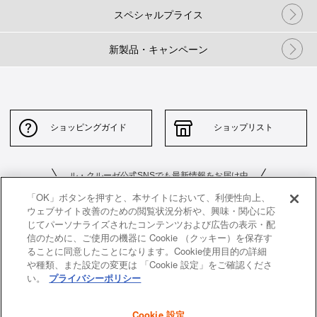
スペシャルプライス
新製品・キャンペーン
ショッピングガイド
ショップリスト
ル・クルーゼ公式SNSでも最新情報をお届け中
「OK」ボタンを押すと、本サイトにおいて、利便性向上、
ウェブサイト改善のための閲覧状況分析や、興味・関心に応
じてパーソナライズされたコンテンツおよび広告の表示・配
信のために、ご使用の機器に Cookie （クッキー）を保存す
ることに同意したことになります。Cookie使用目的の詳細
や種類、また設定の変更は 「Cookie 設定」をご確認くださ
お問い合わせ
サイトポリシー
い。
プライバシーポリシー
特定商取引法に基づく表示
並行輸入品について
Cookie 設定