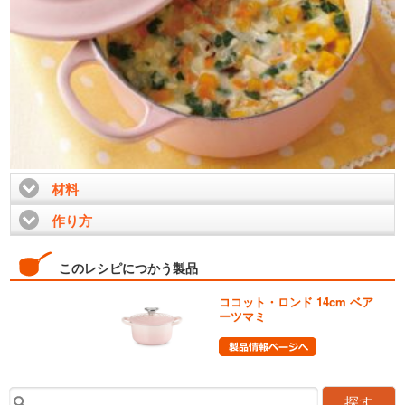
材料
click to expand contents
作り方
click to expand contents
このレシピにつかう製品
ココット・ロンド 14cm ベア
ーツマミ
探す