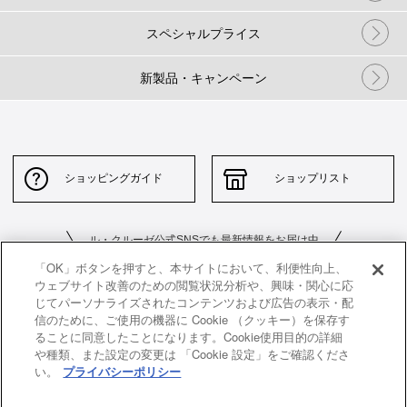
スペシャルプライス
新製品・キャンペーン
ショッピングガイド
ショップリスト
ル・クルーゼ公式SNSでも最新情報をお届け中
「OK」ボタンを押すと、本サイトにおいて、利便性向上、
ウェブサイト改善のための閲覧状況分析や、興味・関心に応
じてパーソナライズされたコンテンツおよび広告の表示・配
信のために、ご使用の機器に Cookie （クッキー）を保存す
ることに同意したことになります。Cookie使用目的の詳細
や種類、また設定の変更は 「Cookie 設定」をご確認くださ
お問い合わせ
サイトポリシー
い。
プライバシーポリシー
特定商取引法に基づく表示
並行輸入品について