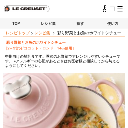
TOP
レシピ集
探す
使い方
レシピトップ
>
レシピ集
>
彩り野菜とお魚のホワイトシチュー
彩り野菜とお魚のホワイトシチュー
[2～3食分/ココット・ロンド 14㎝使用］
中期向けの離乳食です。季節のお野菜でアレンジしやすいシチューで
す。 ※アレルギーの心配があるときはお医者様と相談してから与える
ようにしてください。