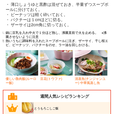
・ 薄口しょうゆと黒酢は混ぜておき、半量ずつスープボ
ールに分けておく。
・ ピーナッツは軽く砕いておく。
・ パクチーは１cmほどに切る。
・ ザーサイは2cm角に切っておく。
鍋に豆乳を入れ中火で１分ほど熱し、沸騰直前で火を止める。 ※沸
騰させないように注意
熱いうちに調味料を入れたスープボールに注ぎ、ザーサイ、干し桜エ
ビ、ピーナッツ、パクチーをのせ、ラー油を回しかける。
優しい魯肉飯(ルーロ
豆花(トウファ)
清蒸魚(チンジャンユ
ー飯)
ー) 中華風蒸し魚
週間人気レシピランキング
とうもろこしご飯