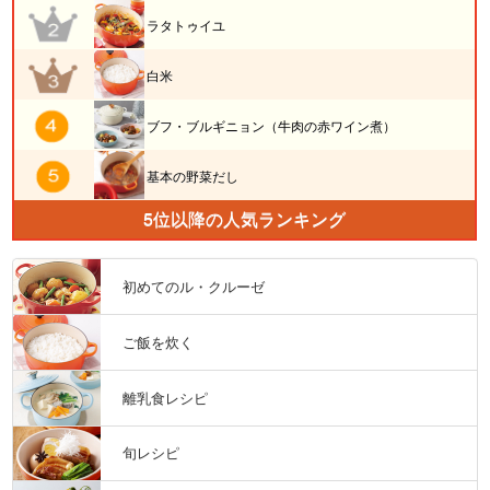
ラタトゥイユ
白米
ブフ・ブルギニョン（牛肉の赤ワイン煮）
基本の野菜だし
5位以降の人気ランキング
初めてのル・クルーゼ
ご飯を炊く
離乳食レシピ
旬レシピ