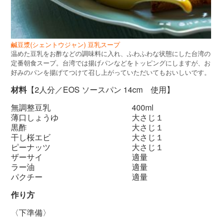
鹹豆漿(シェントウジャン) 豆乳スープ
温めた豆乳をお酢などの調味料に入れ、ふわふわな状態にした台湾の
定番朝食スープ。台湾では揚げパンなどをトッピングにしますが、お
好みのパンを揚げてつけて召し上がっていただいてもおいしいです。
材料
【2人分／EOS ソースパン 14cm 使用】
無調整豆乳 400ml
薄口しょうゆ 大さじ１
黒酢 大さじ１
干し桜エビ 大さじ１
ピーナッツ 大さじ１
ザーサイ 適量
ラー油 適量
パクチー 適量
作り方
〈下準備〉