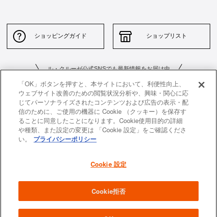
ショッピングガイド
ショップリスト
ル・クルーゼ公式SNSでも最新情報をお届け中
「OK」ボタンを押すと、本サイトにおいて、利便性向上、
ウェブサイト改善のための閲覧状況分析や、興味・関心に応
じてパーソナライズされたコンテンツおよび広告の表示・配
信のために、ご使用の機器に Cookie （クッキー）を保存す
ることに同意したことになります。Cookie使用目的の詳細
や種類、また設定の変更は 「Cookie 設定」をご確認くださ
お問い合わせ
サイトポリシー
い。
プライバシーポリシー
特定商取引法に基づく表示
並行輸入品について
Cookie 設定
個人情報保護方針
返品について
企業情報
Cookie拒否
All images and contents are © Le Creuset Japon KK. All rights reserved.