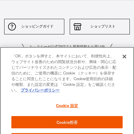
ショッピングガイド
ショップリスト
ル・クルーゼ公式SNSでも最新情報をお届け中
「OK」ボタンを押すと、本サイトにおいて、利便性向上、
ウェブサイト改善のための閲覧状況分析や、興味・関心に応
じてパーソナライズされたコンテンツおよび広告の表示・配
信のために、ご使用の機器に Cookie （クッキー）を保存す
ることに同意したことになります。Cookie使用目的の詳細
や種類、また設定の変更は 「Cookie 設定」をご確認くださ
お問い合わせ
サイトポリシー
い。
プライバシーポリシー
特定商取引法に基づく表示
並行輸入品について
Cookie 設定
個人情報保護方針
返品について
企業情報
Cookie拒否