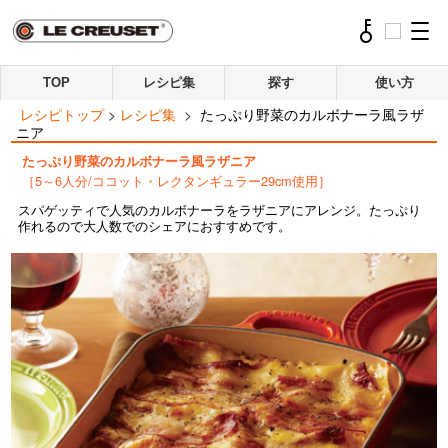
TOP
レシピ集
探す
使い方
レシピトップ
>
レシピ集
>
たっぷり野菜のカルボナーラ風ラザ
ニア
たっぷり野菜のカルボナーラ風ラザニア
［5～6人分/ココット・レクタンギュラー29cm使用］
スパゲッティで人気のカルボナーラをラザニアにアレンジ。たっぷり
作れるので大人数でのシェアにおすすめです。