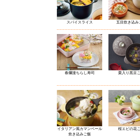
スパイスライス
五目炊き込み
春爛漫ちらし寿司
栗入り黒豆
イタリアン風カマンベール
桜エビの花
炊き込みご飯