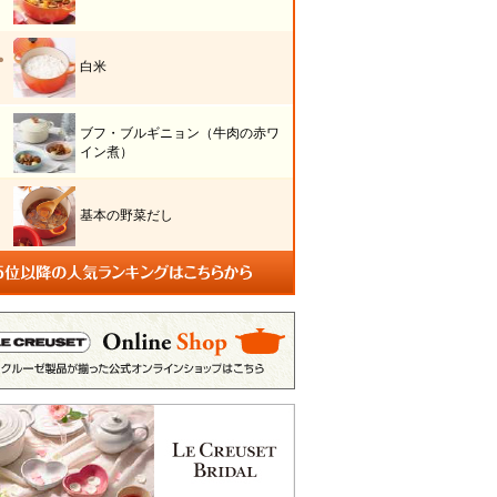
白米
ブフ・ブルギニョン（牛肉の赤ワ
イン煮）
基本の野菜だし