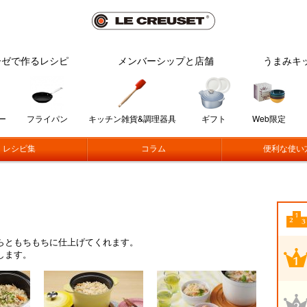
ーゼで作るレシピ
メンバーシップと店舗
うまみキ
ー
フライパン
キッチン雑貨&調理器具
ギフト
Web限定
レシピ集
コラム
便利な使い
らともちもちに仕上げてくれます。
します。