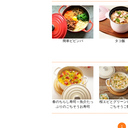
簡単ビビンパ
タコ飯
春のちらし寿司～魚介たっ
桜エビとグリーン
ぷりのごちそうお寿司
ごちそうご
1