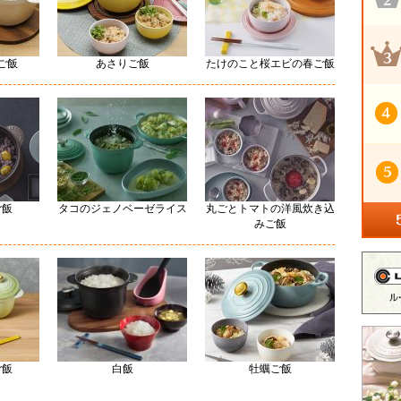
ご飯
あさりご飯
たけのこと桜エビの春ご飯
ご飯
タコのジェノベーゼライス
丸ごとトマトの洋風炊き込
みご飯
ご飯
白飯
牡蠣ご飯