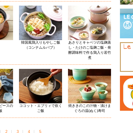
韓国風鶏入りもやしご飯
あさりとキャベツの塩麹蒸
（コンナムルパブ）
し・たけのこ塩麹ご飯・発
酵調味料で作る鶏入り若竹
煮
ピースの
ココット・エブリィで炊く
焼ききのこの汁物・漬けま
飯
ご飯
ぐろの温(ぬく)寿司
|
2
|
3
|
4
|
5