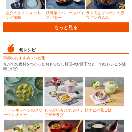
魚介のクスクス オレ
秋野菜のハニースパイ
ラム肉とプルーンの赤
ンジ風味
スバター
ワイン煮込み
もっと見る
旬レシピ
季節のおすすめレシピ集
今が旬の食材をつかったおもてなし料理やお菓子など、旬なレシピを随
時ご紹介
ロールキャベツのクリ
じゃがいもとかぶのミ
桜エビの花ご飯
ームシチュー
モザサラダ