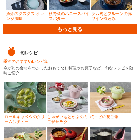
魚介のクスクス オレ
秋野菜のハニースパイ
ラム肉とプルーンの赤
ンジ風味
スバター
ワイン煮込み
もっと見る
旬レシピ
季節のおすすめレシピ集
今が旬の食材をつかったおもてなし料理やお菓子など、旬なレシピを随
時ご紹介
ロールキャベツのクリ
じゃがいもとかぶのミ
桜エビの花ご飯
ームシチュー
モザサラダ